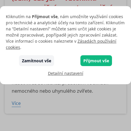
preexpoziční a postexpoziční
profylaxe
Kliknutím na
Přijmout vše
, nám umožníte využívání cookies
pro technické a analytické účely na tomto zařízení. Kliknutím
Vzteklina (lyssa, rabies) je virové onemocnění
na “Detailní nastavení” můžete sami určit jaké cookies je
přenášené ze zvířat na člověka charakterizované
možné zpracovávat, popřípadě jejich zpracování zakázat.
Více informací o cookies naleznete v
Zásadách používání
téměř stoprocentní smrtností. K přenosu
cookies
.
onemocnění dochází přímým kontaktem
s nemocným nebo uhynulým zvířetem
Zamítnout vše
Přijmout vše
‑ nejčastěji pokousáním, poškrábáním
Detailní nastavení
nebo kontaktem slin s porušenou kůží či sliznicí,
neboť virus se nachází především ve slinách
nemocného nebo uhynulého zvířete.
Více