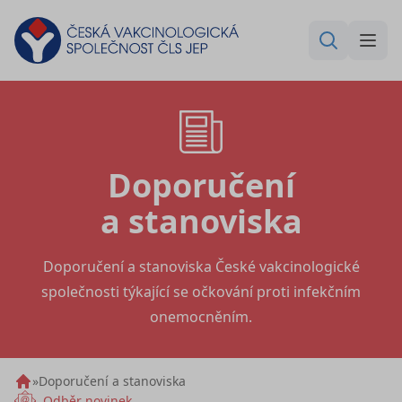
Doporučení
a stanoviska
Doporučení a stanoviska České vakcinologické
společnosti týkající se očkování proti infekčním
onemocněním.
»
Doporučení a stanoviska
Odběr novinek