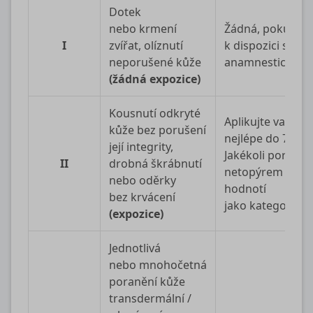
Dotek
nebo krmení
Žádná, pokud js
I
zvířat, olíznutí
k dispozici spole
neporušené kůže
anamnestické ú
(žádná expozice)
Kousnutí odkryté
Aplikujte vakcín
kůže bez porušení
nejlépe do 72 ho
její integrity,
Jakékoli poraněn
II
drobná škrábnutí
netopýrem se vž
nebo oděrky
hodnotí
bez krvácení
jako kategorie II
(expozice)
Jednotlivá
nebo mnohočetná
poranění kůže
transdermální /