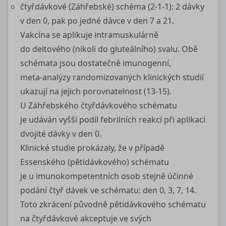
čtyřdávkové (Záhřebské) schéma (2‑1‑1): 2 dávky
v den 0, pak po jedné dávce v den 7 a 21.
Vakcína se aplikuje intramuskulárně
do deltového (nikoli do gluteálního) svalu. Obě
schémata jsou dostatečně imunogenní,
meta‑analýzy randomizovaných klinických studií
ukazují na jejich porovnatelnost (13‑15).
U Záhřebského čtyřdávkového schématu
je udáván vyšší podíl febrilních reakcí při aplikaci
dvojité dávky v den 0.
Klinické studie prokázaly, že v případě
Essenského (pětidávkového) schématu
je u imunokompetentních osob stejně účinné
podání čtyř dávek ve schématu: den 0, 3, 7, 14.
Toto zkrácení původně pětidávkového schématu
na čtyřdávkové akceptuje ve svých