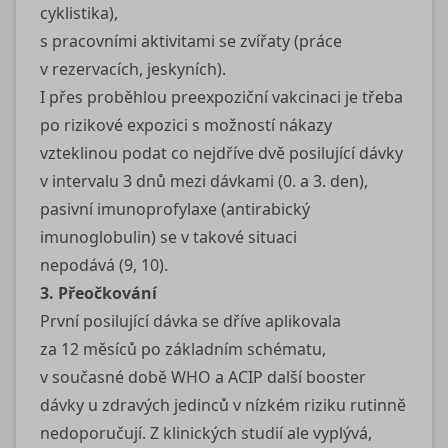
cyklistika),
s pracovními aktivitami se zvířaty (práce
v rezervacích, jeskyních).
I přes proběhlou preexpoziční vakcinaci je třeba
po rizikové expozici s možností nákazy
vzteklinou podat co nejdříve dvě posilující dávky
v intervalu 3 dnů mezi dávkami (0. a 3. den),
pasivní imunoprofylaxe (antirabický
imunoglobulin) se v takové situaci
nepodává (9, 10).
3. Přeočkování
První posilující dávka se dříve aplikovala
za 12 měsíců po základním schématu,
v současné době WHO a ACIP další booster
dávky u zdravých jedinců v nízkém riziku rutinně
nedoporučují. Z klinických studií ale vyplývá,