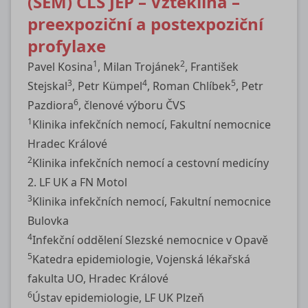
(SEM) ČLS JEP – Vzteklina –
preexpoziční a postexpoziční
profylaxe
1
2
Pavel Kosina
, Milan Trojánek
, František
3
4
5
Stejskal
, Petr Kümpel
, Roman Chlíbek
, Petr
6
Pazdiora
, členové výboru ČVS
1
Klinika infekčních nemocí, Fakultní nemocnice
Hradec Králové
2
Klinika infekčních nemocí a cestovní medicíny
2. LF UK a FN Motol
3
Klinika infekčních nemocí, Fakultní nemocnice
Bulovka
4
Infekční oddělení Slezské nemocnice v Opavě
5
Katedra epidemiologie, Vojenská lékařská
fakulta UO, Hradec Králové
6
Ústav epidemiologie, LF UK Plzeň