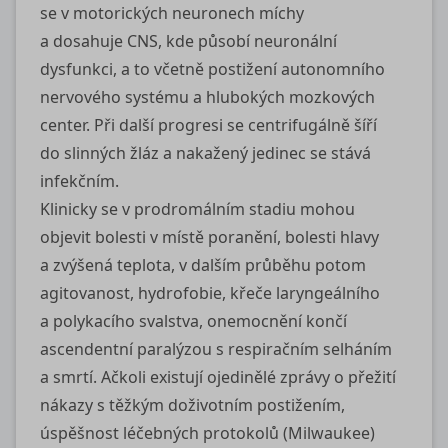
se v motorických neuronech míchy
a dosahuje CNS, kde působí neuronální
dysfunkci, a to včetně postižení autonomního
nervového systému a hlubokých mozkových
center. Při další progresi se centrifugálně šíří
do slinných žláz a nakažený jedinec se stává
infekčním.
Klinicky se v prodromálním stadiu mohou
objevit bolesti v místě poranění, bolesti hlavy
a zvýšená teplota, v dalším průběhu potom
agitovanost, hydrofobie, křeče laryngeálního
a polykacího svalstva, onemocnění končí
ascendentní paralýzou s respiračním selháním
a smrtí. Ačkoli existují ojedinělé zprávy o přežití
nákazy s těžkým doživotním postižením,
úspěšnost léčebných protokolů (Milwaukee)