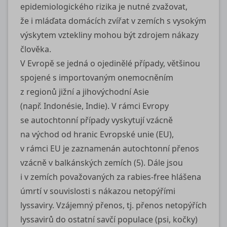
epidemiologického rizika je nutné zvažovat,
že i mláďata domácích zvířat v zemích s vysokým
výskytem vztekliny mohou být zdrojem nákazy
člověka.
V Evropě se jedná o ojedinělé případy, většinou
spojené s importovaným onemocněním
z regionů jižní a jihovýchodní Asie
(např. Indonésie, Indie). V rámci Evropy
se autochtonní případy vyskytují vzácně
na východ od hranic Evropské unie (EU),
v rámci EU je zaznamenán autochtonní přenos
vzácně v balkánských zemích (5). Dále jsou
i v zemích považovaných za rabies‑free hlášena
úmrtí v souvislosti s nákazou netopýřími
lyssaviry. Vzájemný přenos, tj. přenos netopýřích
lyssavirů do ostatní savčí populace (psi, kočky)