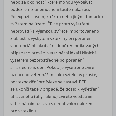
nebo za okolností, které mohou vyvolávat
podezření z onemocnění touto nákazou.
Po expozici psem, kočkou nebo jiným domácím
zvířetem na území ČR se proto vyšetření
neprovádí (s výjimkou zvířete importovaného
z oblasti s výskytem vztekliny při poranění
v potenciální inkubační době). V indikovaných
případech provádí veterinární lékaři klinické
vyšetření bezprostředně po poranění
a následně 5. den. Pokud je vyšetřené zvíře
označeno veterinářem jako vztekliny prosté,
postexpoziční profylaxe se zastaví. PEP
se ukončí také v případě, že došlo k vyšetření
utraceného (uhynulého) zvířete ve Státním
veterinárním ústavu s negativním nálezem
pro vzteklinu.