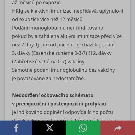
až měsíců po expozici.
HRIg se k aktivní imunizaci nepřidává, uplynulo‑li
od expozice více než 12 měsíců
Podání imunoglobulinu není indikováno,
pokud byla zahájena aktivní imunizace před více
než 7 dny, tj. pokud pacient přichází k podání
3. dávky (Essenské schéma 0‑3‑7) či 2. dávky
(Záhřebské schéma 0‑7) vakcíny.
Samotné podání imunoglobulinu bez vakcíny
je považováno za nedostatečné.
Nedodržení očkovacího schématu
v preexpoziční i postexpoziční profylaxi
Je indikováno doplnění odpovídajícího počtu
dávek, jakmile je to možné. Případná kontrola
protilátkové odpovědi podle rozhodnutí lékaře