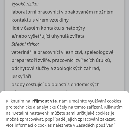
Vysoké riziko:
laboratorní pracovníci v opakovaném možném
kontaktu s virem vztekliny
lidé v častém kontaktu s netopýry
a/nebo vyšetřující uhynulá zvířata
Střední riziko:
veterináři a pracovníci v lesnictví, speleologové,
preparátoři zvěře, pracovníci zvířecích útulků,
odchytové služby a zoologických zahrad,
jeskyňáři
osoby cestující do oblastí s endemických
výskytem vztekliny, zejména do oblastí
s nedostupnou rychlou postexpoziční léčbou
Kliknutím na
Přijmout vše
, nám umožníte využívání cookies
pro technické a analytické účely na tomto zařízení. Kliknutím
osoby, které se připravují na dlouhodobý pobyt
na “Detailní nastavení” můžete sami určit jaké cookies je
v endemických zemích (experti, humanitární
možné zpracovávat, popřípadě jejich zpracování zakázat.
pracovníci, vojáci)
Více informací o cookies naleznete v
Zásadách používání