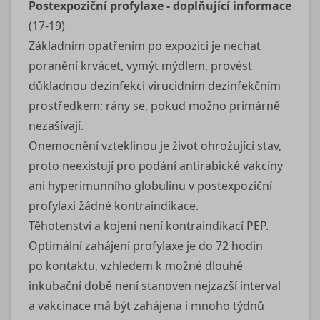
Postexpoziční profylaxe ‑ doplňující informace
(17‑19)
Základním opatřením po expozici je nechat
poranění krvácet, vymýt mýdlem, provést
důkladnou dezinfekci virucidním dezinfekčním
prostředkem; rány se, pokud možno primárně
nezašívají.
Onemocnění vzteklinou je život ohrožující stav,
proto neexistují pro podání antirabické vakcíny
ani hyperimunního globulinu v postexpoziční
profylaxi žádné kontraindikace.
Těhotenství a kojení není kontraindikací PEP.
Optimální zahájení profylaxe je do 72 hodin
po kontaktu, vzhledem k možné dlouhé
inkubační době není stanoven nejzazší interval
a vakcinace má být zahájena i mnoho týdnů