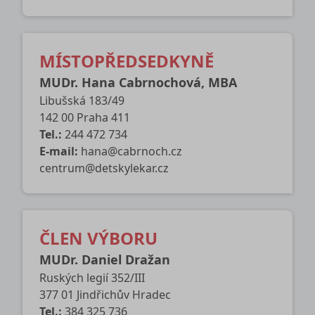
MÍSTOPŘEDSEDKYNĚ
MUDr. Hana Cabrnochová, MBA
Libušská 183/49
142 00 Praha 411
Tel.:
244 472 734
E-mail:
hana@cabrnoch.cz
centrum@detskylekar.cz
ČLEN VÝBORU
MUDr. Daniel Dražan
Ruských legií 352/III
377 01 Jindřichův Hradec
Tel.:
384 325 736