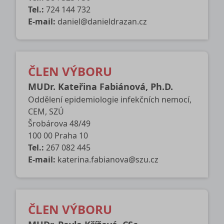
Tel.:
724 144 732
E-mail:
daniel@danieldrazan.cz
ČLEN VÝBORU
MUDr. Kateřina Fabiánová, Ph.D.
Oddělení epidemiologie infekčních nemocí,
CEM, SZÚ
Šrobárova 48/49
100 00 Praha 10
Tel.:
267 082 445
E-mail:
katerina.fabianova@szu.cz
ČLEN VÝBORU