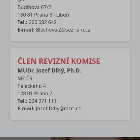
Budínova 67/2
180 81 Praha 8 - Libeň
Tel.:
266 082 642
E-mail:
Blechova.Z@seznam.cz
ČLEN REVIZNÍ KOMISE
MUDr. Jozef Dlhý, Ph.D.
MZ ČR
Palackého 4
128 01 Praha 2
Tel.:
224 971 111
E-mail:
Jozef.Dlhy@mzcr.cz