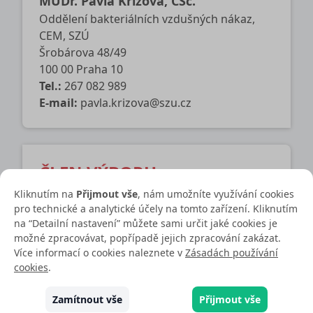
MUDr. Pavla Křížová, CSc.
Oddělení bakteriálních vzdušných nákaz,
CEM, SZÚ
Šrobárova 48/49
100 00 Praha 10
Tel.:
267 082 989
E-mail:
pavla.krizova@szu.cz
ČLEN VÝBORU
MUDr. Pavel Kosina, Ph.D.
Kliknutím na
Přijmout vše
, nám umožníte využívání cookies
pro technické a analytické účely na tomto zařízení. Kliknutím
Klinika infekčních nemocí,
na “Detailní nastavení” můžete sami určit jaké cookies je
Fakultní nemocnice
možné zpracovávat, popřípadě jejich zpracování zakázat.
Sokolská 581
Více informací o cookies naleznete v
Zásadách používání
500 05 Hradec Králové
cookies
.
Tel.:
495 832 220
E-mail:
pavel.kosina@fnhk.cz
Zamítnout vše
Přijmout vše