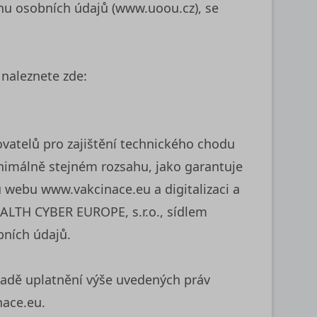
nu osobních údajů (www.uoou.cz), se
 naleznete zde:
ovatelů pro zajištění technického chodu
inimálně stejném rozsahu, jako garantuje
 webu www.vakcinace.eu a digitalizaci a
EALTH CYBER EUROPE, s.r.o., sídlem
bních údajů.
ípadě uplatnění výše uvedených práv
nace.eu.