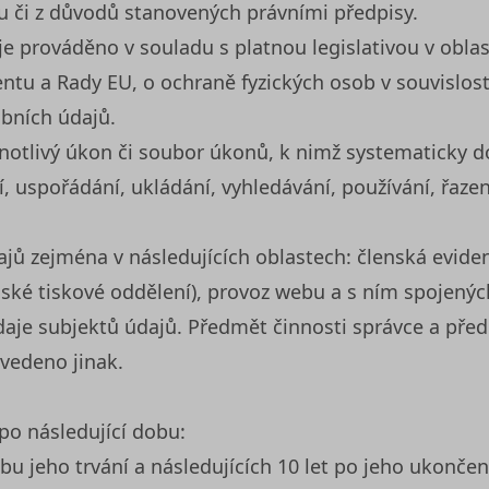
 či z důvodů stanovených právními předpisy.
e prováděno v souladu s platnou legislativou v oblas
ntu a Rady EU, o ochraně fyzických osob v souvislos
obních údajů.
tlivý úkon či soubor úkonů, k nimž systematicky do
 uspořádání, ukládání, vyhledávání, používání, řazení
jů zejména v následujících oblastech: členská evide
ské tiskové oddělení), provoz webu a s ním spojenýc
aje subjektů údajů. Předmět činnosti správce a př
uvedeno jinak.
po následující dobu:
bu jeho trvání a následujících 10 let po jeho ukonče