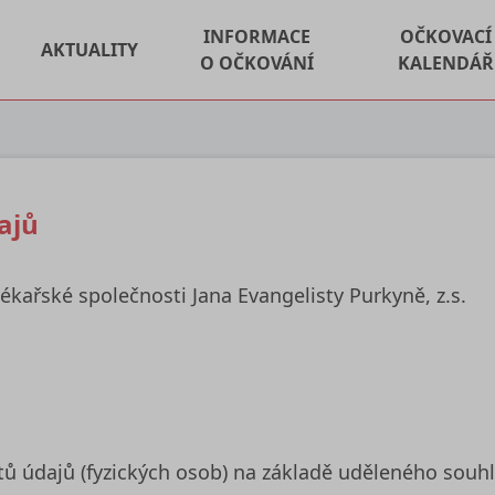
INFORMACE
OČKOVACÍ
AKTUALITY
O OČKOVÁNÍ
KALENDÁŘ
ajů
ékařské společnosti Jana Evangelisty Purkyně, z.s.
tů údajů (fyzických osob) na základě uděleného sou