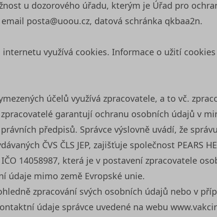
ížnost u dozorového úřadu, kterým je Úřad pro ochra
7, email posta@uoou.cz, datová schránka qkbaa2n.
 internetu využívá cookies. Informace o užití cookies
ymezených účelů využívá zpracovatele, a to vč. zprac
ní zpracovatelé garantují ochranu osobních údajů v m
rávních předpisů. Správce výslovně uvádí, že správu
vydávaných ČVS ČLS JEP, zajišťuje společnost PEARS H
 IČO 14058987, která je v postavení zpracovatele oso
bní údaje mimo země Evropské unie.
ů ohledně zpracování svých osobních údajů nebo v př
kontaktní údaje správce uvedené na webu www.vakci