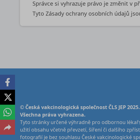
Správce si vyhrazuje právo je změnit v p
Tyto Zásady ochrany osobních údajů jsou
© Česká vakcinologická společnost ČLS JEP 2025.
Všechna práva vyhrazena.
Tyto stránky určené výhradně pro odbornou lékařs
užití obsahu včetně převzetí, šíření či dalšího zpří
fotografií je bez souhlasu České vakcinologické sp