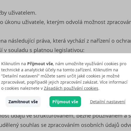
žby uživatelem.
o úkonu uživatele, kterým odvolá možnost zpracován
 následující práva, která vychází z nařízení o ochran
í v souladu s platnou legislativou:
e svým osobním údajům.
Kliknutím na
Přijmout vše
, nám umožníte využívání cookies pro
nění nebo výmaz osobních údajů.
technické a analytické účely na tomto zařízení. Kliknutím na
“Detailní nastavení” můžete sami určit jaké cookies je možné
í zpracování svých osobních údajů.
zpracovávat, popřípadě jejich zpracování zakázat. Více informací
by jejich osobní údaje nebyly předmětem automatizo
o cookies naleznete v
Zásadách používání cookies
.
Zamítnout vše
Přijmout vše
Detailní nastavení
u proti zpracování svých osobních údajů.
lnost údajů ve strukturovaném, běžně používaném a s
 udělený souhlas se zpracováním osobních údajů odvo