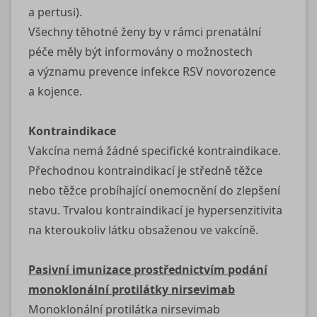
a pertusi).
Všechny těhotné ženy by v rámci prenatální
péče měly být informovány o možnostech
a významu prevence infekce RSV novorozence
a kojence.
Kontraindikace
Vakcína nemá žádné specifické kontraindikace.
Přechodnou kontraindikací je středně těžce
nebo těžce probíhající onemocnění do zlepšení
stavu. Trvalou kontraindikací je hypersenzitivita
na kteroukoliv látku obsaženou ve vakcíně.
Pasivní imunizace prostřednictvím podání
monoklonální protilátky nirsevimab
Monoklonální protilátka nirsevimab