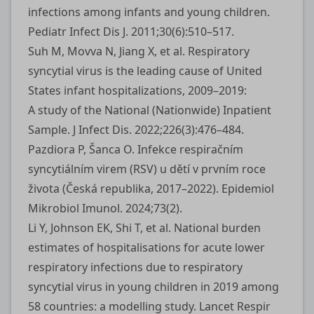
infections among infants and young children.
Pediatr Infect Dis J. 2011;30(6):510–517.
Suh M, Movva N, Jiang X, et al. Respiratory
syncytial virus is the leading cause of United
States infant hospitalizations, 2009–2019:
A study of the National (Nationwide) Inpatient
Sample. J Infect Dis. 2022;226(3):476–484.
Pazdiora P, Šanca O. Infekce respiračním
syncytiálním virem (RSV) u dětí v prvním roce
života (Česká republika, 2017–2022). Epidemiol
Mikrobiol Imunol. 2024;73(2).
Li Y, Johnson EK, Shi T, et al. National burden
estimates of hospitalisations for acute lower
respiratory infections due to respiratory
syncytial virus in young children in 2019 among
58 countries: a modelling study. Lancet Respir