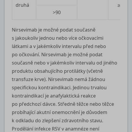
druhá
≥12
>90
Nirsevimab je možné podat současně
s jakoukoliv jednou nebo více očkovacími
látkami a v jakémkoliv intervalu před nebo
po očkování. Nirsevimab je možné podat
současně nebo v jakémkoliv intervalu od jiného
produktu obsahujícího protilátky (včetně
transfuze krve). Nirsevimab nemá žádnou
specifickou kontraindikaci. Jedinou trvalou
kontraindikací je anafylaktická reakce
po předchozí dávce. Středně těžce nebo těžce
probíhající akutní onemocnění je důvodem
k odkladu do zlepšení zdravotního stavu.
Prodělání infekce RSV v anamnéze není