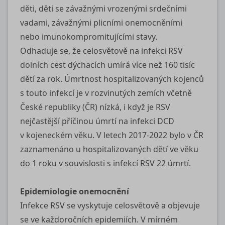
děti, děti se závažnými vrozenými srdečními
vadami, závažnými plicními onemocněními
nebo imunokompromitujícími stavy.
Odhaduje se, že celosvětově na infekci RSV
dolních cest dýchacích umírá více než 160 tisíc
dětí za rok. Úmrtnost hospitalizovaných kojenců
s touto infekcí je v rozvinutých zemích včetně
České republiky (ČR) nízká, i když je RSV
nejčastější příčinou úmrtí na infekci DCD
v kojeneckém věku. V letech 2017‑2022 bylo v ČR
zaznamenáno u hospitalizovaných dětí ve věku
do 1 roku v souvislosti s infekcí RSV 22 úmrtí.
Epidemiologie onemocnění
Infekce RSV se vyskytuje celosvětově a objevuje
se ve každoročních epidemiích. V mírném