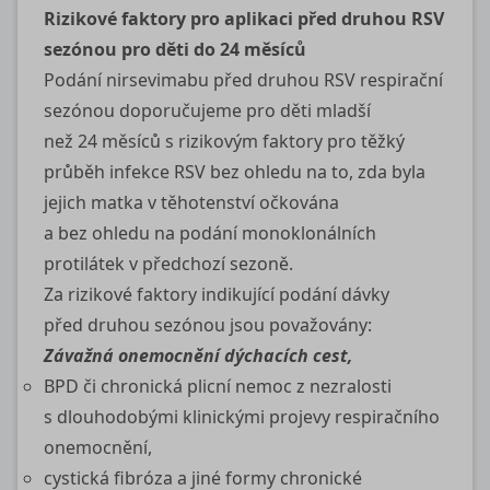
Rizikové faktory pro aplikaci před druhou RSV
sezónou pro děti do 24 měsíců
Podání nirsevimabu před druhou RSV respirační
sezónou doporučujeme pro děti mladší
než 24 měsíců s rizikovým faktory pro těžký
průběh infekce RSV bez ohledu na to, zda byla
jejich matka v těhotenství očkována
a bez ohledu na podání monoklonálních
protilátek v předchozí sezoně.
Za rizikové faktory indikující podání dávky
před druhou sezónou jsou považovány:
Závažná onemocnění dýchacích cest,
BPD či chronická plicní nemoc z nezralosti
s dlouhodobými klinickými projevy respiračního
onemocnění,
cystická fibróza a jiné formy chronické