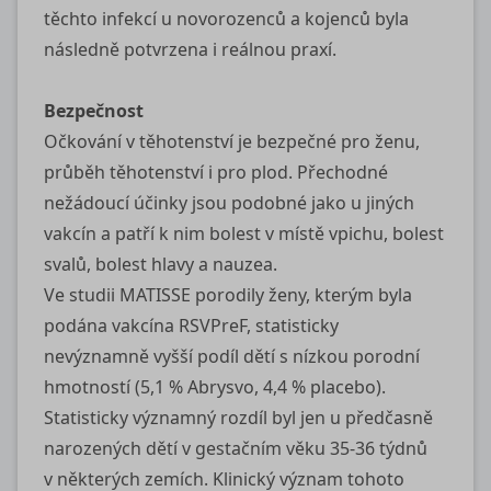
těchto infekcí u novorozenců a kojenců byla
následně potvrzena i reálnou praxí.
Bezpečnost
Očkování v těhotenství je bezpečné pro ženu,
průběh těhotenství i pro plod. Přechodné
nežádoucí účinky jsou podobné jako u jiných
vakcín a patří k nim bolest v místě vpichu, bolest
svalů, bolest hlavy a nauzea.
Ve studii MATISSE porodily ženy, kterým byla
podána vakcína RSVPreF, statisticky
nevýznamně vyšší podíl dětí s nízkou porodní
hmotností (5,1 % Abrysvo, 4,4 % placebo).
Statisticky významný rozdíl byl jen u předčasně
narozených dětí v gestačním věku 35‑36 týdnů
v některých zemích. Klinický význam tohoto