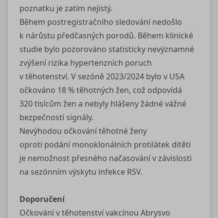
poznatku je zatím nejistý.
Během postregistračního sledování nedošlo
k nárůstu předčasných porodů. Během klinické
studie bylo pozorováno statisticky nevýznamné
zvýšení rizika hypertenzních poruch
v těhotenství. V sezóně 2023/2024 bylo v USA
očkováno 18 % těhotných žen, což odpovídá
320 tisícům žen a nebyly hlášeny žádné vážné
bezpečností signály.
Nevýhodou očkování těhotné ženy
oproti podání monoklonálních protilátek dítěti
je nemožnost přesného načasování v závislosti
na sezónním výskytu infekce RSV.
Doporučení
Očkování v těhotenství vakcínou Abrysvo