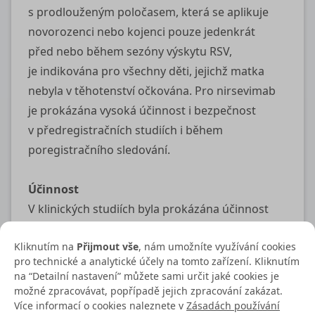
s prodlouženým poločasem, která se aplikuje
novorozenci nebo kojenci pouze jedenkrát
před nebo během sezóny výskytu RSV,
je indikována pro všechny děti, jejichž matka
nebyla v těhotenství očkována. Pro nirsevimab
je prokázána vysoká účinnost i bezpečnost
v předregistračních studiích i během
poregistračního sledování.
Účinnost
V klinických studiích byla prokázána účinnost
nirsevimabu 79 % v prevenci infekcí DCD
Kliknutím na
Přijmout vše
, nám umožníte využívání cookies
vyvolaných RSV sdružených s návštěvou lékaře,
pro technické a analytické účely na tomto zařízení. Kliknutím
81 % v prevenci infekcí RSV dolních cest
na “Detailní nastavení” můžete sami určit jaké cookies je
dýchacích sdružených s hospitalizací a 90 %
možné zpracovávat, popřípadě jejich zpracování zakázat.
Více informací o cookies naleznete v
Zásadách používání
v prevenci infekcí RSV dolních cest dýchacích