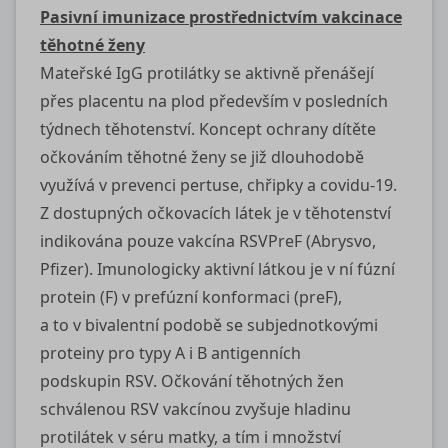
Pasivní imunizace prostřednictvím vakcinace
těhotné ženy
Mateřské IgG protilátky se aktivně přenášejí
přes placentu na plod především v posledních
týdnech těhotenství. Koncept ochrany dítěte
očkováním těhotné ženy se již dlouhodobě
využívá v prevenci pertuse, chřipky a covidu‑19.
Z dostupných očkovacích látek je v těhotenství
indikována pouze vakcína RSVPreF (Abrysvo,
Pfizer). Imunologicky aktivní látkou je v ní fúzní
protein (F) v prefúzní konformaci (preF),
a to v bivalentní podobě se subjednotkovými
proteiny pro typy A i B antigenních
podskupin RSV. Očkování těhotných žen
schválenou RSV vakcínou zvyšuje hladinu
protilátek v séru matky, a tím i množství