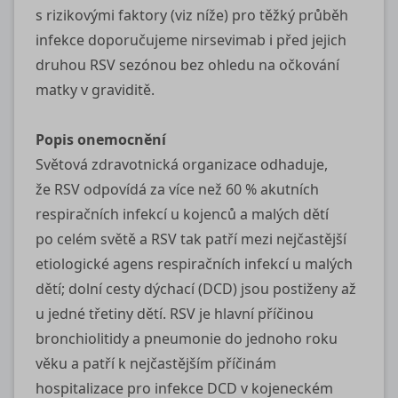
s rizikovými faktory (viz níže) pro těžký průběh
infekce doporučujeme nirsevimab i před jejich
druhou RSV sezónou bez ohledu na očkování
matky v graviditě.
Popis onemocnění
Světová zdravotnická organizace odhaduje,
že RSV odpovídá za více než 60 % akutních
respiračních infekcí u kojenců a malých dětí
po celém světě a RSV tak patří mezi nejčastější
etiologické agens respiračních infekcí u malých
dětí; dolní cesty dýchací (DCD) jsou postiženy až
u jedné třetiny dětí. RSV je hlavní příčinou
bronchiolitidy a pneumonie do jednoho roku
věku a patří k nejčastějším příčinám
hospitalizace pro infekce DCD v kojeneckém