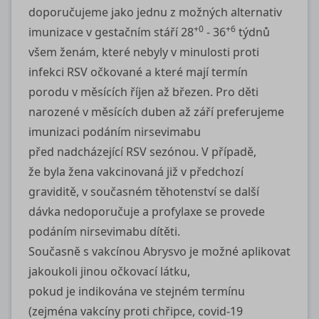
doporučujeme jako jednu z možných alternativ
+0
+6
imunizace v gestačním stáří 28
‑ 36
týdnů
všem ženám, které nebyly v minulosti proti
infekci RSV očkované a které mají termín
porodu v měsících říjen až březen. Pro děti
narozené v měsících duben až září preferujeme
imunizaci podáním nirsevimabu
před nadcházející RSV sezónou. V případě,
že byla žena vakcinovaná již v předchozí
graviditě, v současném těhotenství se další
dávka nedoporučuje a profylaxe se provede
podáním nirsevimabu dítěti.
Současně s vakcínou Abrysvo je možné aplikovat
jakoukoli jinou očkovací látku,
pokud je indikována ve stejném termínu
(zejména vakcíny proti chřipce, covid‑19