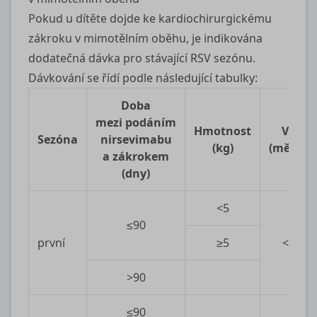
Pokud u dítěte dojde ke kardiochirurgickému
zákroku v mimotělním oběhu, je indikována
dodatečná dávka pro stávající RSV sezónu.
Dávkování se řídí podle následující tabulky:
Doba
mezi podáním
Hmotnost
Věk
Sezóna
nirsevimabu
(kg)
(měsíce)
a zákrokem
(dny)
<5
≤90
první
≥5
<12
>90
≤90