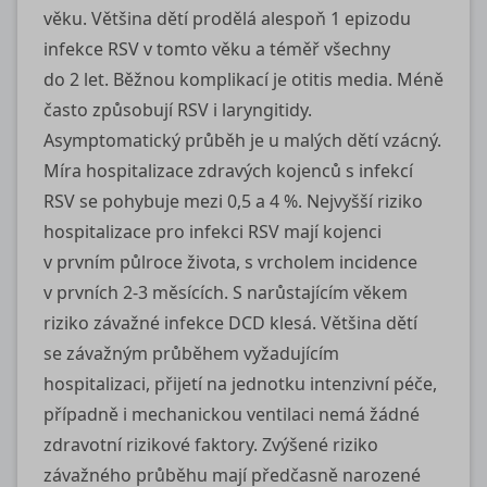
věku. Většina dětí prodělá alespoň 1 epizodu
infekce RSV v tomto věku a téměř všechny
do 2 let. Běžnou komplikací je otitis media. Méně
často způsobují RSV i laryngitidy.
Asymptomatický průběh je u malých dětí vzácný.
Míra hospitalizace zdravých kojenců s infekcí
RSV se pohybuje mezi 0,5 a 4 %. Nejvyšší riziko
hospitalizace pro infekci RSV mají kojenci
v prvním půlroce života, s vrcholem incidence
v prvních 2‑3 měsících. S narůstajícím věkem
riziko závažné infekce DCD klesá. Většina dětí
se závažným průběhem vyžadujícím
hospitalizaci, přijetí na jednotku intenzivní péče,
případně i mechanickou ventilaci nemá žádné
zdravotní rizikové faktory. Zvýšené riziko
závažného průběhu mají předčasně narozené