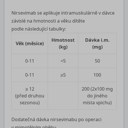
Nirsevimab se aplikuje intramuskulárně v dávce
závislé na hmotnosti a věku dítěte
podle následující tabulky:
Hmotnost
Dávka i.m.
Věk (měsíce)
(kg)
(mg)
0‑11
<5
50
0‑11
≥5
100
≥ 12
200 (2x100 mg
(před druhou
do jiného
sezonou)
místa vpichu)
Dodatečná dávka nirsevimabu po operaci
v mimotělním oběhu