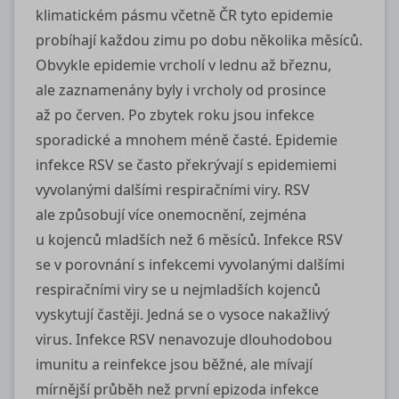
klimatickém pásmu včetně ČR tyto epidemie
probíhají každou zimu po dobu několika měsíců.
Obvykle epidemie vrcholí v lednu až březnu,
ale zaznamenány byly i vrcholy od prosince
až po červen. Po zbytek roku jsou infekce
sporadické a mnohem méně časté. Epidemie
infekce RSV se často překrývají s epidemiemi
vyvolanými dalšími respiračními viry. RSV
ale způsobují více onemocnění, zejména
u kojenců mladších než 6 měsíců. Infekce RSV
se v porovnání s infekcemi vyvolanými dalšími
respiračními viry se u nejmladších kojenců
vyskytují častěji. Jedná se o vysoce nakažlivý
virus. Infekce RSV nenavozuje dlouhodobou
imunitu a reinfekce jsou běžné, ale mívají
mírnější průběh než první epizoda infekce