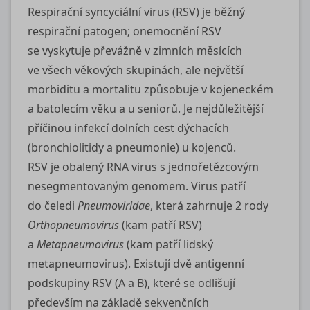
Respirační syncyciální virus (RSV) je běžný
respirační patogen; onemocnění RSV
se vyskytuje převážně v zimních měsících
ve všech věkových skupinách, ale největší
morbiditu a mortalitu způsobuje v kojeneckém
a batolecím věku a u seniorů. Je nejdůležitější
příčinou infekcí dolních cest dýchacích
(bronchiolitidy a pneumonie) u kojenců.
RSV je obalený RNA virus s jednořetězcovým
nesegmentovaným genomem. Virus patří
do čeledi
Pneumoviridae
, která zahrnuje 2 rody
Orthopneumovirus
(kam patří RSV)
a
Metapneumovirus
(kam patří lidský
metapneumovirus). Existují dvě antigenní
podskupiny RSV (A a B), které se odlišují
především na základě sekvenčních