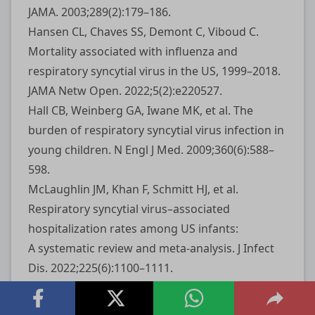
JAMA. 2003;289(2):179–186.
Hansen CL, Chaves SS, Demont C, Viboud C.
Mortality associated with influenza and
respiratory syncytial virus in the US, 1999–2018.
JAMA Netw Open. 2022;5(2):e220527.
Hall CB, Weinberg GA, Iwane MK, et al. The
burden of respiratory syncytial virus infection in
young children. N Engl J Med. 2009;360(6):588–
598.
McLaughlin JM, Khan F, Schmitt HJ, et al.
Respiratory syncytial virus–associated
hospitalization rates among US infants:
A systematic review and meta-analysis. J Infect
Dis. 2022;225(6):1100–1111.
PATH. RSV Snapshot: Clinical-stage efforts
to develop an RSV vaccine [Internet]. 2024 Apr