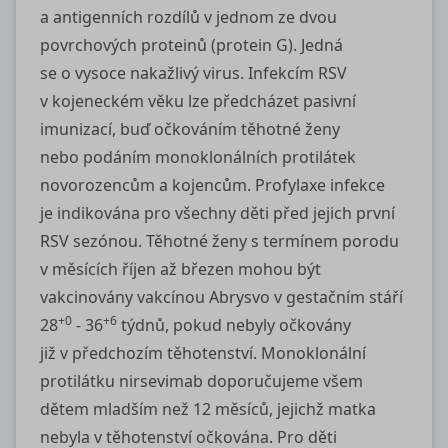
a antigenních rozdílů v jednom ze dvou
povrchových proteinů (protein G). Jedná
se o vysoce nakažlivý virus. Infekcím RSV
v kojeneckém věku lze předcházet pasivní
imunizací, buď očkováním těhotné ženy
nebo podáním monoklonálních protilátek
novorozencům a kojencům. Profylaxe infekce
je indikována pro všechny děti před jejich první
RSV sezónou. Těhotné ženy s termínem porodu
v měsících říjen až březen mohou být
vakcinovány vakcínou Abrysvo v gestačním stáří
+0
+6
28
‑ 36
týdnů, pokud nebyly očkovány
již v předchozím těhotenství. Monoklonální
protilátku nirsevimab doporučujeme všem
dětem mladším než 12 měsíců, jejichž matka
nebyla v těhotenství očkována. Pro děti