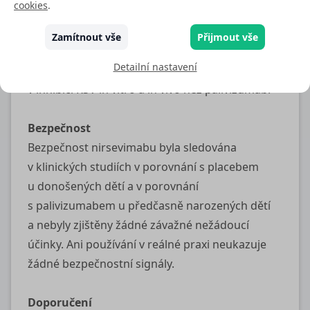
cookies
.
sdružených s přijetím na jednotku intenzivní
péče. Vysoká účinnost byla potvrzena v reálné
Zamítnout vše
Přijmout vše
praxi v řadě zemí Evropy, Severní i Jižní Ameriky.
Detailní nastavení
Nirsevimab prokázal vyšší účinnost
v inhibici RSV in vitro a in vivo než palivizumab.
Bezpečnost
Bezpečnost nirsevimabu byla sledována
v klinických studiích v porovnání s placebem
u donošených dětí a v porovnání
s palivizumabem u předčasně narozených dětí
a nebyly zjištěny žádné závažné nežádoucí
účinky. Ani používání v reálné praxi neukazuje
žádné bezpečnostní signály.
Doporučení