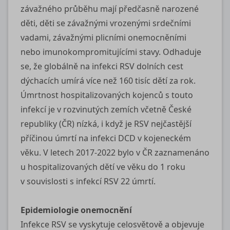
závažného průběhu mají předčasně narozené
děti, děti se závažnými vrozenými srdečními
vadami, závažnými plicními onemocněními
nebo imunokompromitujícími stavy. Odhaduje
se, že globálně na infekci RSV dolních cest
dýchacích umírá více než 160 tisíc dětí za rok.
Úmrtnost hospitalizovaných kojenců s touto
infekcí je v rozvinutých zemích včetně České
republiky (ČR) nízká, i když je RSV nejčastější
příčinou úmrtí na infekci DCD v kojeneckém
věku. V letech 2017‑2022 bylo v ČR zaznamenáno
u hospitalizovaných dětí ve věku do 1 roku
v souvislosti s infekcí RSV 22 úmrtí.
Epidemiologie onemocnění
Infekce RSV se vyskytuje celosvětově a objevuje