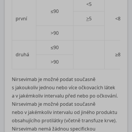
<5
≤90
první
>
5
<8
>90
≤90
druhá
≥8
>90
Nirsevimab je možné podat současně
s jakoukoliv jednou nebo více očkovacích látek
a v jakémkoliv intervalu před nebo po očkování.
Nirsevimab je možné podat současně
nebo v jakémkoliv intervalu od jiného produktu
obsahujícího protilátky (včetně transfuze krve).
Nirsevimab nemá žádnou specifickou