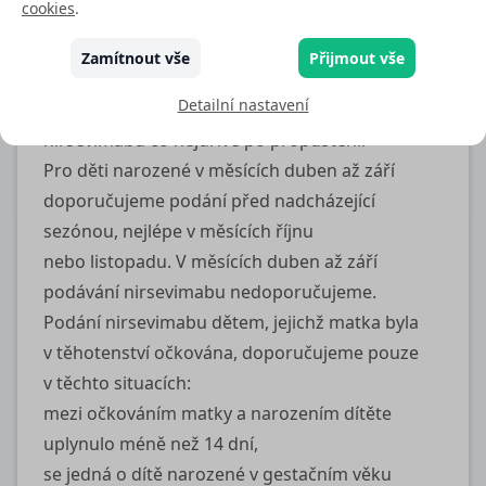
cookies
.
z novorozeneckého oddělení (zejména
u rizikových původně nezralých novorozenců).
Zamítnout vše
Přijmout vše
V případě neprovedení imunizace
Detailní nastavení
za hospitalizace je doporučena aplikace
nirsevimabu co nejdříve po propuštění.
Pro děti narozené v měsících duben až září
doporučujeme podání před nadcházející
sezónou, nejlépe v měsících říjnu
nebo listopadu. V měsících duben až září
podávání nirsevimabu nedoporučujeme.
Podání nirsevimabu dětem, jejichž matka byla
v těhotenství očkována, doporučujeme pouze
v těchto situacích:
mezi očkováním matky a narozením dítěte
uplynulo méně než 14 dní,
se jedná o dítě narozené v gestačním věku