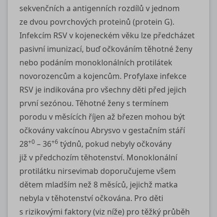
sekvenčních a antigenních rozdílů v jednom
ze dvou povrchových proteinů (protein G).
Infekcím RSV v kojeneckém věku lze předcházet
pasivní imunizací, buď očkováním těhotné ženy
nebo podáním monoklonálních protilátek
novorozencům a kojencům. Profylaxe infekce
RSV je indikována pro všechny děti před jejich
první sezónou. Těhotné ženy s termínem
porodu v měsících říjen až březen mohou být
očkovány vakcínou Abrysvo v gestačním stáří
+0
+6
28
– 36
týdnů, pokud nebyly očkovány
již v předchozím těhotenství. Monoklonální
protilátku nirsevimab doporučujeme všem
dětem mladším než 8 měsíců, jejichž matka
nebyla v těhotenství očkována. Pro děti
s rizikovými faktory (viz níže) pro těžký průběh