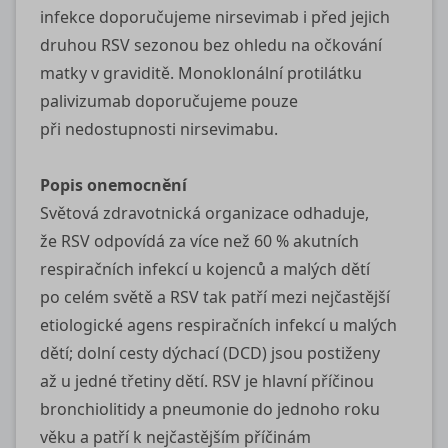
infekce doporučujeme nirsevimab i před jejich
druhou RSV sezonou bez ohledu na očkování
matky v graviditě. Monoklonální protilátku
palivizumab doporučujeme pouze
při nedostupnosti nirsevimabu.
Popis onemocnění
Světová zdravotnická organizace odhaduje,
že RSV odpovídá za více než 60 % akutních
respiračních infekcí u kojenců a malých dětí
po celém světě a RSV tak patří mezi nejčastější
etiologické agens respiračních infekcí u malých
dětí; dolní cesty dýchací (DCD) jsou postiženy
až u jedné třetiny dětí. RSV je hlavní příčinou
bronchiolitidy a pneumonie do jednoho roku
věku a patří k nejčastějším příčinám