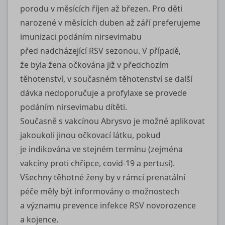
porodu v měsících říjen až březen. Pro děti
narozené v měsících duben až září preferujeme
imunizaci podáním nirsevimabu
před nadcházející RSV sezonou. V případě,
že byla žena očkována již v předchozím
těhotenství, v současném těhotenství se další
dávka nedoporučuje a profylaxe se provede
podáním nirsevimabu dítěti.
Současně s vakcínou Abrysvo je možné aplikovat
jakoukoli jinou očkovací látku, pokud
je indikována ve stejném termínu (zejména
vakcíny proti chřipce, covid‑19 a pertusi).
Všechny těhotné ženy by v rámci prenatální
péče měly být informovány o možnostech
a významu prevence infekce RSV novorozence
a kojence.