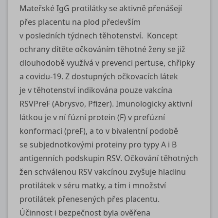
Mateřské IgG protilátky se aktivně přenášejí
přes placentu na plod především
v posledních týdnech těhotenství. Koncept
ochrany dítěte očkováním těhotné ženy se již
dlouhodobě využívá v prevenci pertuse, chřipky
a covidu‑19. Z dostupných očkovacích látek
je v těhotenství indikována pouze vakcína
RSVPreF (Abrysvo, Pfizer). Imunologicky aktivní
látkou je v ní fúzní protein (F) v prefúzní
konformaci (preF), a to v bivalentní podobě
se subjednotkovými proteiny pro typy A i B
antigenních podskupin RSV. Očkování těhotných
žen schválenou RSV vakcínou zvyšuje hladinu
protilátek v séru matky, a tím i množství
protilátek přenesených přes placentu.
Účinnost i bezpečnost byla ověřena