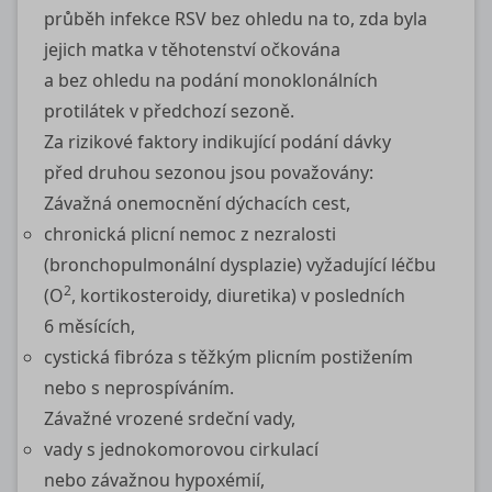
průběh infekce RSV bez ohledu na to, zda byla
jejich matka v těhotenství očkována
a bez ohledu na podání monoklonálních
protilátek v předchozí sezoně.
Za rizikové faktory indikující podání dávky
před druhou sezonou jsou považovány:
Závažná onemocnění dýchacích cest,
chronická plicní nemoc z nezralosti
(bronchopulmonální dysplazie) vyžadující léčbu
2
(O
, kortikosteroidy, diuretika) v posledních
6 měsících,
cystická fibróza s těžkým plicním postižením
nebo s neprospíváním.
Závažné vrozené srdeční vady,
vady s jednokomorovou cirkulací
nebo závažnou hypoxémií,