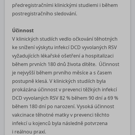
předregistračními klinickými studiemi i během
postregistračního sledování.
Účinnost
V klinických studiích vedlo očkování těhotných
ke snížení výskytu infekcí DCD vyvolaných RSV
vyžadujících lékařské ošetření a hospitalizaci
během prvních 180 dnů života dítěte. Účinnost
je nejvyšší během prvního měsíce a s časem
postupně klesá. V klinických studiích byla
prokázána účinnost v prevenci těžkých infekcí
DCD vyvolaných RSV 82 % během 90 dní a 69 %
během 180 dní po narození. Vysoká účinnost
vakcinace těhotné matky v prevenci těchto
infekcí u kojenců byla následně potvrzena
i reálnou praxí.