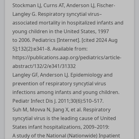
Stockman LJ, Curns AT, Anderson LJ, Fischer-
Langley G. Respiratory syncytial virus–
associated mortality in hospitalized infants and
young children in the United States, 1997
to 2006. Pediatrics [Internet]. [cited 2024 Aug
5];132(2):e341–8. Available from:
https://publications.aap.org/pediatrics/article-
abstract/132/2/e341/31332
Langley GF, Anderson LJ. Epidemiology and
prevention of respiratory syncytial virus
infections among infants and young children.
Pediatr Infect Dis J. 2011;30(6):510–517.
Suh M, Movva N, Jiang X, et al. Respiratory
syncytial virus is the leading cause of United
States infant hospitalizations, 2009–2019:
A study of the National (Nationwide) Inpatient