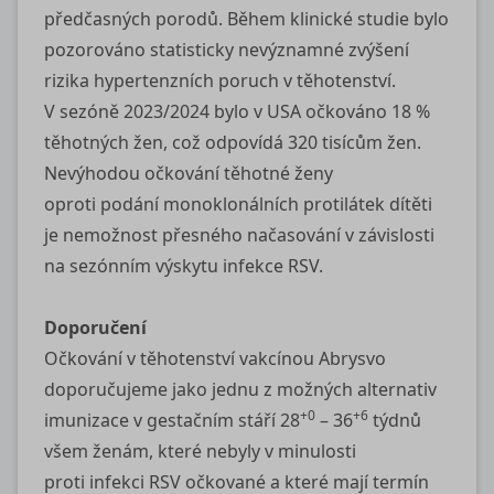
předčasných porodů. Během klinické studie bylo
pozorováno statisticky nevýznamné zvýšení
rizika hypertenzních poruch v těhotenství.
V sezóně 2023/2024 bylo v USA očkováno 18 %
těhotných žen, což odpovídá 320 tisícům žen.
Nevýhodou očkování těhotné ženy
oproti podání monoklonálních protilátek dítěti
je nemožnost přesného načasování v závislosti
na sezónním výskytu infekce RSV.
Doporučení
Očkování v těhotenství vakcínou Abrysvo
doporučujeme jako jednu z možných alternativ
+0
+6
imunizace v gestačním stáří 28
– 36
týdnů
všem ženám, které nebyly v minulosti
proti infekci RSV očkované a které mají termín