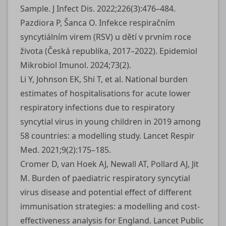
Sample. J Infect Dis. 2022;226(3):476–484.
Pazdiora P, Šanca O. Infekce respiračním
syncytiálním virem (RSV) u dětí v prvním roce
života (Česká republika, 2017–2022). Epidemiol
Mikrobiol Imunol. 2024;73(2).
Li Y, Johnson EK, Shi T, et al. National burden
estimates of hospitalisations for acute lower
respiratory infections due to respiratory
syncytial virus in young children in 2019 among
58 countries: a modelling study. Lancet Respir
Med. 2021;9(2):175–185.
Cromer D, van Hoek AJ, Newall AT, Pollard AJ, Jit
M. Burden of paediatric respiratory syncytial
virus disease and potential effect of different
immunisation strategies: a modelling and cost-
effectiveness analysis for England. Lancet Public