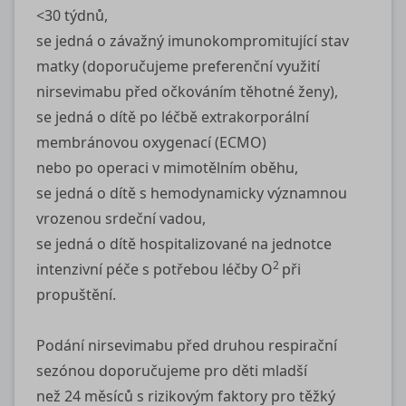
<30 týdnů,
se jedná o závažný imunokompromitující stav
matky (doporučujeme preferenční využití
nirsevimabu před očkováním těhotné ženy),
se jedná o dítě po léčbě extrakorporální
membránovou oxygenací (ECMO)
nebo po operaci v mimotělním oběhu,
se jedná o dítě s hemodynamicky významnou
vrozenou srdeční vadou,
se jedná o dítě hospitalizované na jednotce
2
intenzivní péče s potřebou léčby O
při
propuštění.
Podání nirsevimabu před druhou respirační
sezónou doporučujeme pro děti mladší
než 24 měsíců s rizikovým faktory pro těžký