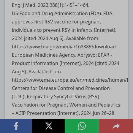
Engl J Med. 2023;388(1):1451–1464.
US Food and Drug Administration (FDA). FDA
approves first RSV vaccine for pregnant
individuals to prevent RSV in infants [Internet].
2024 [cited 2024 Aug 5]. Available from:
https://www.fda.gov/media/168889/download
European Medicines Agency. Abrysvo: EPAR -
Product information [Internet]. 2024 [cited 2024
Aug 5]. Available from:
https://www.ema.europa.eu/en/medicines/human/EP
Centers for Disease Control and Prevention
(CDC). Respiratory Syncytial Virus (RSV)
Vaccination for Pregnant Women and Pediatrics
– ACIP Presentation [Internet]. 2024 Jun 26–28
[cited 2024 Aug 5]. Available from:
https://www.cdc.gov/vaccines/acip/meetings/downloa