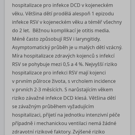
hospitalizace pro infekce DCD v kojeneckém
věku. Většina dětí prodělá alespoň 1 epizodu
infekce RSV v kojeneckém věku a téměř všechny
do 2 let. Běžnou komplikací je otitis media.
Méně často způsobují RSV i laryngitidy.
Asymptomatický průběh je u malých dětí vzácný.
Míra hospitalizace zdravých kojenců s infekcí
RSV se pohybuje mezi 0,5 a 4 %. Nejvyšší riziko
hospitalizace pro infekci RSV mají kojenci
v prvním půlroce života, s vrcholem incidence
v prvních 2‑3 měsících. S narůstajícím věkem
riziko závažné infekce DCD klesá. Většina dětí
se závažným průběhem vyžadujícím
hospitalizaci, přijetí na jednotku intenzivní péče
případně i mechanickou ventilaci nemá žádné
zdravotní rizikové faktory. Zvýšené riziko