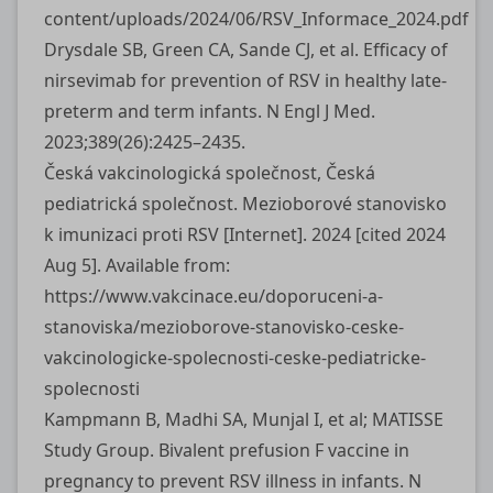
content/uploads/2024/06/RSV_Informace_2024.pdf
Drysdale SB, Green CA, Sande CJ, et al. Efficacy of
nirsevimab for prevention of RSV in healthy late-
preterm and term infants. N Engl J Med.
2023;389(26):2425–2435.
Česká vakcinologická společnost, Česká
pediatrická společnost. Mezioborové stanovisko
k imunizaci proti RSV [Internet]. 2024 [cited 2024
Aug 5]. Available from:
https://www.vakcinace.eu/doporuceni-a-
stanoviska/mezioborove-stanovisko-ceske-
vakcinologicke-spolecnosti-ceske-pediatricke-
spolecnosti
Kampmann B, Madhi SA, Munjal I, et al; MATISSE
Study Group. Bivalent prefusion F vaccine in
pregnancy to prevent RSV illness in infants. N