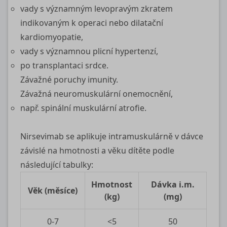
vady s významným levopravým zkratem
indikovaným k operaci nebo dilatační
kardiomyopatie,
vady s významnou plicní hypertenzí,
po transplantaci srdce.
Závažné poruchy imunity.
Závažná neuromuskulární onemocnění,
např. spinální muskulární atrofie.
Nirsevimab se aplikuje intramuskulárně v dávce
závislé na hmotnosti a věku dítěte podle
následující tabulky:
Hmotnost
Dávka i.m.
Věk (měsíce)
(kg)
(mg)
0‑7
<5
50