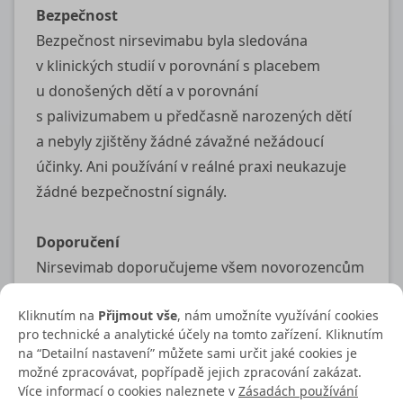
Bezpečnost
Bezpečnost nirsevimabu byla sledována
v klinických studií v porovnání s placebem
u donošených dětí a v porovnání
s palivizumabem u předčasně narozených dětí
a nebyly zjištěny žádné závažné nežádoucí
účinky. Ani používání v reálné praxi neukazuje
žádné bezpečnostní signály.
Doporučení
Nirsevimab doporučujeme všem novorozencům
a kojencům ve věku mladším než 8 měsíců,
Kliknutím na
Přijmout vše
, nám umožníte využívání cookies
jejichž matky nebyly proti infekci RSV
pro technické a analytické účely na tomto zařízení. Kliknutím
v těhotenství očkované. Podání nirsevimabu
na “Detailní nastavení” můžete sami určit jaké cookies je
dětem narozeným v měsících říjen až březen
možné zpracovávat, popřípadě jejich zpracování zakázat.
Více informací o cookies naleznete v
Zásadách používání
doporučujeme před propuštěním