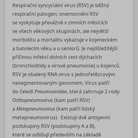
Respirační syncyciální virus (RSV) je běžný
respirační patogen; onemocnění RSV
se vyskytuje převážně v zimních měsících
ve všech věkových skupinách, ale největší
morbiditu a mortalitu vykazuje v kojeneckém
a batolecím věku a u seniorů. Je nejdůležitější
příčinou infekcí dolních cest dýchacích
(bronchiolitidy a virové pneumonie) u kojenců.
RSV je obalený RNA virus s jednořetězcovým
nesegmentovaným genomem. Virus patří
do čeledi
Pneumoviridae
, která zahrnuje 2 rody
Orthopneumovirus
(kam patří RSV)
a
Metapneumovirus
(kam patří lidský
metapneumovirus). Existují dvě antigenní
podskupiny RSV (podskupiny A a B),
které se odlišují především na základě