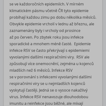
se ve každoročních epidemiích. V mírném
klimatickém pásmu včetně ČR tyto epidemie
probíhají každou zimu po dobu několika měsíců.
Obvykle epidemie vrcholí v lednu až březnu, ale
zaznamenány byly i vrcholy od prosince
až po červen. Po zbytek roku jsou infekce
sporadické a mnohem méně časté. Epidemie
infekce RSV se často překrývají s epidemiemi
vyvolanými dalšími respiračními viry. RSV ale
způsobují více onemocnění, zejména u kojenců
mladších než 6 měsíců. Infekce RSV
se v porovnání s infekcemi vyvolanými dalšími
respiračními viry se u nejmladších kojenců
vyskytují častěji. Jedná se o vysoce nakažlivý
virus. Infekce RSV nenavozuje dlouhodobou
imunitu a reinfekce jsou běžné, ale mívají