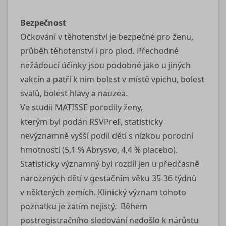
Bezpečnost
Očkování v těhotenství je bezpečné pro ženu,
průběh těhotenství i pro plod. Přechodné
nežádoucí účinky jsou podobné jako u jiných
vakcín a patří k nim bolest v místě vpichu, bolest
svalů, bolest hlavy a nauzea.
Ve studii MATISSE porodily ženy,
kterým byl podán RSVPreF, statisticky
nevýznamně vyšší podíl dětí s nízkou porodní
hmotností (5,1 % Abrysvo, 4,4 % placebo).
Statisticky významný byl rozdíl jen u předčasně
narozených dětí v gestačním věku 35‑36 týdnů
v některých zemích. Klinický význam tohoto
poznatku je zatím nejistý. Během
postregistračního sledování nedošlo k nárůstu