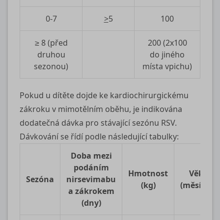
0‑7
>
5
100
≥ 8 (před
200 (2x100
druhou
do jiného
sezonou)
místa vpichu)
Pokud u dítěte dojde ke kardiochirurgickému
zákroku v mimotělním oběhu, je indikována
dodatečná dávka pro stávající sezónu RSV.
Dávkování se řídí podle následující tabulky:
Doba mezi
podáním
Hmotnost
Věk
Sezóna
nirsevimabu
(kg)
(měsíce)
a zákrokem
(dny)