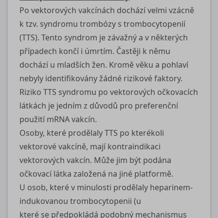
Po vektorových vakcínách dochází velmi vzácně
k tzv. syndromu trombózy s trombocytopenií
(TTS). Tento syndrom je závažný a v některých
případech končí i úmrtím. Častěji k němu
dochází u mladších žen. Kromě věku a pohlaví
nebyly identifikovány žádné rizikové faktory.
Riziko TTS syndromu po vektorových očkovacích
látkách je jedním z důvodů pro preferenční
použití mRNA vakcín.
Osoby, které prodělaly TTS po kterékoli
vektorové vakcíně, mají kontraindikaci
vektorových vakcín. Může jim být podána
očkovací látka založená na jiné platformě.
U osob, které v minulosti prodělaly heparinem-
indukovanou trombocytopenii (u
které se předpokládá podobný mechanismus