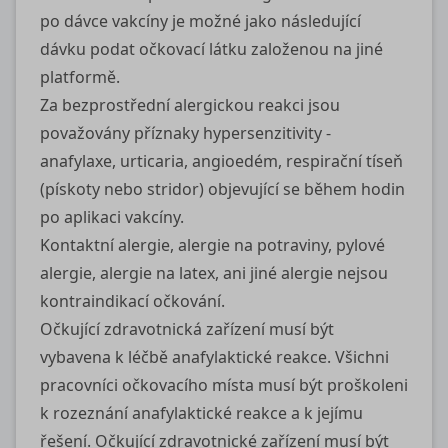
po dávce vakcíny je možné jako následující
dávku podat očkovací látku založenou na jiné
platformě.
Za bezprostřední alergickou reakci jsou
považovány příznaky hypersenzitivity -
anafylaxe, urticaria, angioedém, respirační tíseň
(pískoty nebo stridor) objevující se během hodin
po aplikaci vakcíny.
Kontaktní alergie, alergie na potraviny, pylové
alergie, alergie na latex, ani jiné alergie nejsou
kontraindikací očkování.
Očkující zdravotnická zařízení musí být
vybavena k léčbě anafylaktické reakce. Všichni
pracovníci očkovacího místa musí být proškoleni
k rozeznání anafylaktické reakce a k jejímu
řešení. Očkující zdravotnické zařízení musí být