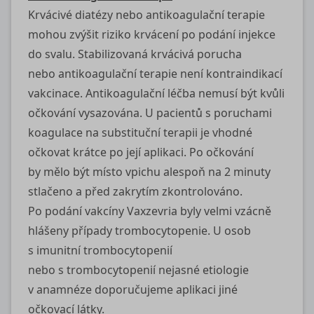
Krvácivé diatézy nebo antikoagulační terapie
mohou zvýšit riziko krvácení po podání injekce
do svalu. Stabilizovaná krvácivá porucha
nebo antikoagulační terapie není kontraindikací
vakcinace. Antikoagulační léčba nemusí být kvůli
očkování vysazována. U pacientů s poruchami
koagulace na substituční terapii je vhodné
očkovat krátce po její aplikaci. Po očkování
by mělo být místo vpichu alespoň na 2 minuty
stlačeno a před zakrytím zkontrolováno.
Po podání vakcíny Vaxzevria byly velmi vzácně
hlášeny případy trombocytopenie. U osob
s imunitní trombocytopenií
nebo s trombocytopenií nejasné etiologie
v anamnéze doporučujeme aplikaci jiné
očkovací látky.