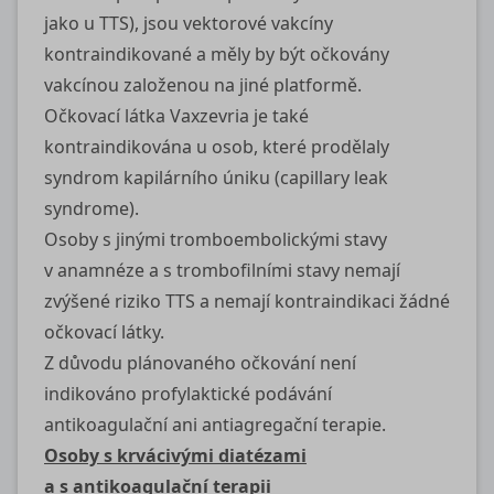
jako u TTS), jsou vektorové vakcíny
kontraindikované a měly by být očkovány
vakcínou založenou na jiné platformě.
Očkovací látka Vaxzevria je také
kontraindikována u osob, které prodělaly
syndrom kapilárního úniku (capillary leak
syndrome).
Osoby s jinými tromboembolickými stavy
v anamnéze a s trombofilními stavy nemají
zvýšené riziko TTS a nemají kontraindikaci žádné
očkovací látky.
Z důvodu plánovaného očkování není
indikováno profylaktické podávání
antikoagulační ani antiagregační terapie.
Osoby s krvácivými diatézami
a s antikoagulační terapii