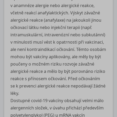
v anamnéze alergie nebo alergické reakce,
včetně reakcí anafylaktických. Výskyt závažné
alergické reakce (anafylaxe) na jakoukoli jinou
očkovací látku nebo injekční terapii (např.
intramuskulární, intravenózní nebo subkutánní)
v minulosti musí vést k opatrnosti při vakcinaci,
ale není kontraindikací očkování. Těmto osobám
mohou být vakcíny aplikovány, ale měly by být
poučeny o možném riziku rozvoje závažné
alergické reakce a mělo by být porovnáno riziko
reakce s přínosem očkování. Před očkováním
se k prevenci alergické reakce nepodávají žádné
léky.
Dostupné
covid-19
vakcíny obsahují velmi málo
alergenních složek, v úvahu přichází především
polyetylenglykol (PEG) u mRNA vakcín