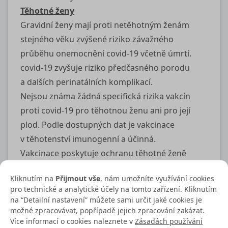
Těhotné ženy
Gravidní ženy mají proti netěhotným ženám
stejného věku zvýšené riziko závažného
průběhu onemocnění
covid-19
včetně úmrtí.
covid-19
zvyšuje riziko předčasného porodu
a dalších perinatálních komplikací.
Nejsou známa žádná specifická rizika vakcín
proti
covid-19
pro těhotnou ženu ani pro její
plod. Podle dostupných dat je vakcinace
v těhotenství imunogenní a účinná.
Vakcinace poskytuje ochranu těhotné ženě
před onemocněním, snižuje riziko komplikací
Kliknutím na
Přijmout vše
, nám umožníte využívání cookies
v graviditě a poskytuje ochranu plodu
pro technické a analytické účely na tomto zařízení. Kliknutím
do prvních postnatálních měsíců.
na “Detailní nastavení” můžete sami určit jaké cookies je
Očkování se doporučuje všem těhotným ženám.
možné zpracovávat, popřípadě jejich zpracování zakázat.
Více informací o cookies naleznete v
Zásadách používání
Očkovat je možné v kterémkoli stadiu gravidity.