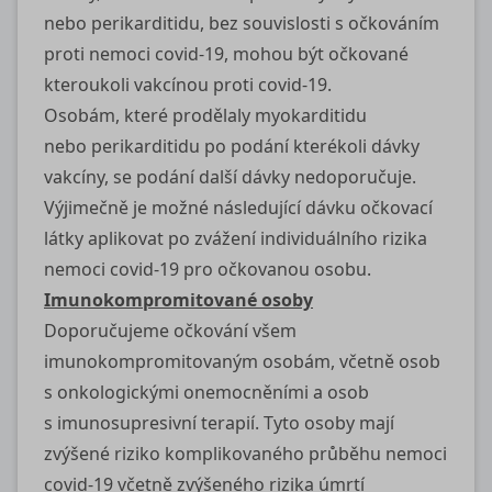
nebo perikarditidu, bez souvislosti s očkováním
proti nemoci
covid-19
, mohou být očkované
kteroukoli vakcínou proti
covid-19
.
Osobám, které prodělaly myokarditidu
nebo perikarditidu po podání kterékoli dávky
vakcíny, se podání další dávky nedoporučuje.
Výjimečně je možné následující dávku očkovací
látky aplikovat po zvážení individuálního rizika
nemoci
covid-19
pro očkovanou osobu.
Imunokompromitované osoby
Doporučujeme očkování všem
imunokompromitovaným osobám, včetně osob
s onkologickými onemocněními a osob
s imunosupresivní terapií. Tyto osoby mají
zvýšené riziko komplikovaného průběhu nemoci
covid-19
včetně zvýšeného rizika úmrtí