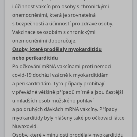
i účinnost vakcín pro osoby s chronickými
onemocněními, která je srovnatelná
s bezpečností a účinností pro zdravé osoby.
Vakcinace se osobám s chronickými
onemocněními doporučuje.
Osoby, které prodělaly myokarditidu
nebo perikarditidu
Po očkování mRNA vakcínami proti nemoci
covid-19
dochází vzácně k myokarditidám
a perikarditidám. Tyto případy probíhají
v převážné většině případů mírně a jsou častější
u mladších osob mužského pohlaví
a po druhých dávkách mRNA vakcíny. Případy
myokarditidy byly hlášeny také po očkovací látce
Nuvaxovid.
Osoby, které v minulosti prodělaly myokarditidu