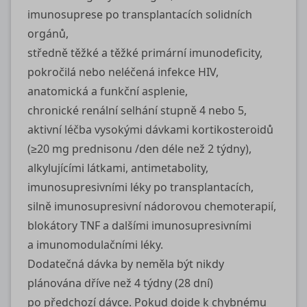
imunosuprese po transplantacích solidních
orgánů,
středně těžké a těžké primární imunodeficity,
pokročilá nebo neléčená infekce HIV,
anatomická a funkční asplenie,
chronické renální selhání stupně 4 nebo 5,
aktivní léčba vysokými dávkami kortikosteroidů
(≥20 mg prednisonu /den déle než 2 týdny),
alkylujícími látkami, antimetabolity,
imunosupresivními léky po transplantacích,
silně imunosupresivní nádorovou chemoterapií,
blokátory TNF a dalšími imunosupresivními
a imunomodulačními léky.
Dodatečná dávka by neměla být nikdy
plánována dříve než 4 týdny (28 dní)
po předchozí dávce. Pokud dojde k chybnému