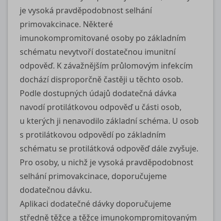
je vysoká pravděpodobnost selhání
primovakcinace. Některé
imunokompromitované osoby po základním
schématu nevytvoří dostatečnou imunitní
odpověď. K závažnějším průlomovým infekcím
dochází disproporčně častěji u těchto osob.
Podle dostupných údajů dodatečná dávka
navodí protilátkovou odpověď u části osob,
u kterých ji nenavodilo základní schéma. U osob
s protilátkovou odpovědí po základním
schématu se protilátková odpověď dále zvyšuje.
Pro osoby, u nichž je vysoká pravděpodobnost
selhání primovakcinace, doporučujeme
dodatečnou dávku.
Aplikaci dodatečné dávky doporučujeme
středně těžce a těžce imunokompromitovaným