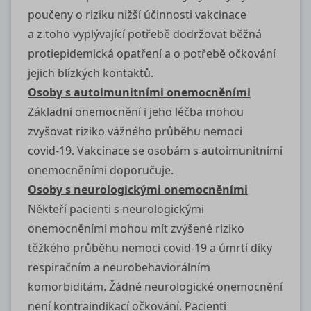
poučeny o riziku nižší účinnosti vakcinace
a z toho vyplývající potřebě dodržovat běžná
protiepidemická opatření a o potřebě očkování
jejich blízkých kontaktů.
Osoby s autoimunitními onemocněními
Základní onemocnění i jeho léčba mohou
zvyšovat riziko vážného průběhu nemoci
covid-19
. Vakcinace se osobám s autoimunitními
onemocněními doporučuje.
Osoby s neurologickými onemocněními
Někteří pacienti s neurologickými
onemocněními mohou mít zvýšené riziko
těžkého průběhu nemoci
covid-19
a úmrtí díky
respiračním a neurobehaviorálním
komorbiditám. Žádné neurologické onemocnění
není kontraindikací očkování. Pacienti