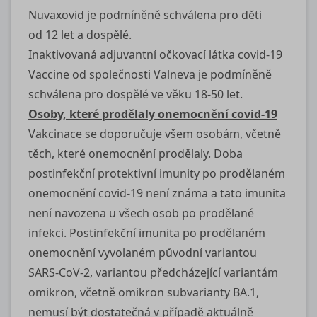
Nuvaxovid je podmíněně schválena pro děti
od 12 let a dospělé.
Inaktivovaná adjuvantní očkovací látka
covid-19
Vaccine od společnosti Valneva je podmíněně
schválena pro dospělé ve věku 18-50 let.
Osoby, které prodělaly onemocnění
covid-19
Vakcinace se doporučuje všem osobám, včetně
těch, které onemocnění prodělaly. Doba
postinfekční protektivní imunity po prodělaném
onemocnění
covid-19
není známa a tato imunita
není navozena u všech osob po prodělané
infekci. Postinfekční imunita po prodělaném
onemocnění vyvolaném původní variantou
SARS-CoV-2, variantou předcházející variantám
omikron, včetně omikron subvarianty BA.1,
nemusí být dostatečná v případě aktuálně