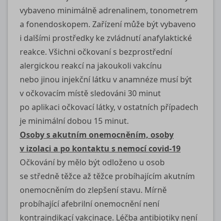
vybaveno minimálně adrenalinem, tonometrem
a fonendoskopem. Zařízení může být vybaveno
i dalšími prostředky ke zvládnutí anafylaktické
reakce. Všichni očkovaní s bezprostřední
alergickou reakcí na jakoukoli vakcínu
nebo jinou injekční látku v anamnéze musí být
v očkovacím místě sledováni 30 minut
po aplikaci očkovací látky, v ostatních případech
je minimální dobou 15 minut.
Osoby s akutním onemocněním, osoby
v izolaci a po kontaktu s nemocí
covid-19
Očkování by mělo být odloženo u osob
se středně těžce až těžce probíhajícím akutním
onemocněním do zlepšení stavu. Mírně
probíhající afebrilní onemocnění není
kontraindikací vakcinace. Léčba antibiotiky není