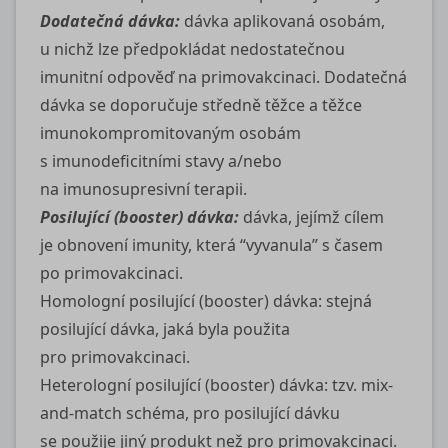
Dodatečná dávka:
dávka aplikovaná osobám,
u nichž lze předpokládat nedostatečnou
imunitní odpověď na primovakcinaci. Dodatečná
dávka se doporučuje středně těžce a těžce
imunokompromitovaným osobám
s imunodeficitními stavy a/nebo
na imunosupresivní terapii.
Posilující (booster) dávka:
dávka, jejímž cílem
je obnovení imunity, která “vyvanula” s časem
po primovakcinaci.
Homologní posilující (booster) dávka: stejná
posilující dávka, jaká byla použita
pro primovakcinaci.
Heterologní posilující (booster) dávka: tzv. mix-
and-match schéma, pro posilující dávku
se použije jiný produkt než pro primovakcinaci.