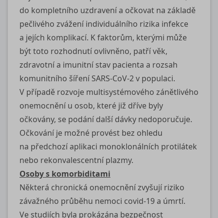
do kompletního uzdravení a očkovat na základě
pečlivého zvážení individuálního rizika infekce
a jejích komplikací. K faktorům, kterými může
být toto rozhodnutí ovlivněno, patří věk,
zdravotní a imunitní stav pacienta a rozsah
komunitního šíření SARS-CoV-2 v populaci.
V případě rozvoje multisystémového zánětlivého
onemocnění u osob, které již dříve byly
očkovány, se podání další dávky nedoporučuje.
Očkování je možné provést bez ohledu
na předchozí aplikaci monoklonálních protilátek
nebo rekonvalescentní plazmy.
Osoby s komorbiditami
Některá chronická onemocnění zvyšují riziko
závažného průběhu nemoci
covid-19
a úmrtí.
Ve studiích byla prokázána bezpečnost