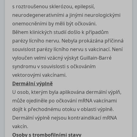
s roztroušenou sklerózou, epilepsií,
neurodegenerativními a jinými neurologickými
onemocněními by měli být očkováni.
Během klinických studií došlo k případům
parézy lícního nervu. Nebyla prokázána příčinná
souvislost parézy lícního nervu s vakcinací. Není
vyloučen velmi vzácný výskyt Guillain-Barré
syndromu v souvislosti s očkováním
vektorovými vakcínami.
Dermální výplně
U osob, kterým byla aplikována dermální výplň,
může ojediněle po očkování mRNA vakcínami
dojít k přechodnému otoku v oblasti výplně.
Dermální výplně nejsou kontraindikací mRNA
vakcín.
Osoby s trombofilními stavy