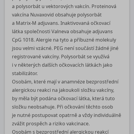
a polysorbát u vektorových vakcín. Proteinová
vakcína Nuvaxovid obsahuje polysorbát
a Matrix-M adjuvans. Inaktivovaná očkovací
látka společnosti Valneva obsahuje adjuvans
CpG 1018. Alergie na tyto a příbuzné molekuly
jsou velmi vzácné. PEG není součástí žádné jiné
registrované vakcíny. Polysorbát se využívá
i v některých dalších očkovacích látkách jako
stabilizátor.
Osobám, které mají v anamnéze bezprostřední
alergickou reakci na jakoukoli složku vakcíny,
by měla být podána očkovací látka, která tuto
složku neobsahuje. Při očkování těchto osob
je nutné postupovat opatrně a vždy individuálně
zvážit prospěch a riziko vakcinace.
Osobám s bezprostřední alergickou reakcí