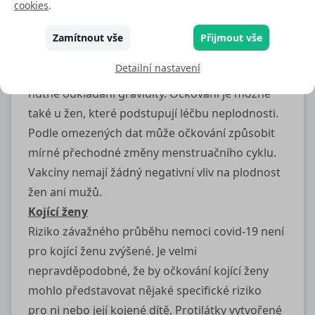
cookies
.
Těhotenství je také indikací pro podání posilující
dávky (viz níže).
Zamítnout vše
Přijmout vše
Očkování se též doporučuje ženám,
Detailní nastavení
které těhotenství plánují. Po vakcinaci není
nutné odkládání gravidity. Očkování je možné
také u žen, které podstupují léčbu neplodnosti.
Podle omezených dat může očkování způsobit
mírné přechodné změny menstruačního cyklu.
Vakcíny nemají žádný negativní vliv na plodnost
žen ani mužů.
Kojící ženy
Riziko závažného průběhu nemoci
covid-19
není
pro kojící ženu zvýšené. Je velmi
nepravděpodobné, že by očkování kojící ženy
mohlo představovat nějaké specifické riziko
pro ni nebo její kojené dítě. Protilátky vytvořené