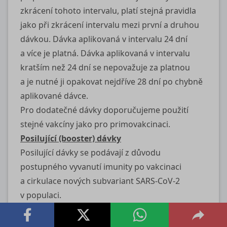
zkrácení tohoto intervalu, platí stejná pravidla
jako při zkrácení intervalu mezi první a druhou
dávkou. Dávka aplikovaná v intervalu 24 dní
a více je platná. Dávka aplikovaná v intervalu
kratším než 24 dní se nepovažuje za platnou
a je nutné ji opakovat nejdříve 28 dní po chybně
aplikované dávce.
Pro dodatečné dávky doporučujeme použití
stejné vakcíny jako pro primovakcinaci.
Posilující (booster) dávky
Posilující dávky se podávají z důvodu
postupného vyvanutí imunity po vakcinaci
a cirkulace nových subvariant SARS-CoV-2
v populaci.
Všem osobám ve věku 12 a více let,
které dokončily primovakcinaci kteroukoli