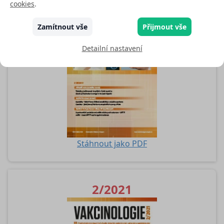
3/2021
cookies
.
Zamítnout vše
Přijmout vše
Detailní nastavení
Stáhnout jako PDF
2/2021