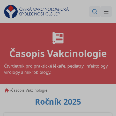
Časopis Vakcinologie
Čtvrtletník pro praktické lékaře, pediatry, infektology,
virology a mikrobiology.
»
Časopis Vakcinologie
Ročník 2025