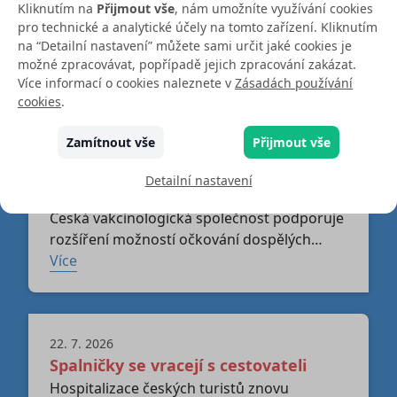
2026/2027
Kliknutím na
Přijmout vše
, nám umožníte využívání cookies
Evropská komise udělila registraci
pro technické a analytické účely na tomto zařízení. Kliknutím
aktualizované vakcíně Comirnaty
na “Detailní nastavení” můžete sami určit jaké cookies je
možné zpracovávat, popřípadě jejich zpracování zakázat.
společnosti Pfizer/BioNTech zaměřené na
Více
Více informací o cookies naleznete v
Zásadách používání
variantu XFG. Nová vakcína je určena pro
cookies
.
očkovací sezónu 2026/2027 a podle
dostupných dat poskytuje silnou imunitní
Zamítnout vše
Přijmout vše
24. 7. 2026
odpověď proti aktuálně cirkulujícím
Stanovisko ČVS k problematice
variantám SARS-CoV-2. Rozhodnutí navazuje
Detailní nastavení
na doporučení Evropské agentury pro léčivé
očkování v lékárnách
přípravky (EMA) připravit očkovací látky na
Česká vakcinologická společnost podporuje
očekávanou variantní skladbu nadcházející
rozšíření možností očkování dospělých
sezóny.
v lékárnách. Zapojení lékáren může zvýšit
Více
dostupnost vakcinace zejména pro pracující
osoby, seniory a pacienty, kteří nejsou
v pravidelné péči praktického lékaře. Při
22. 7. 2026
splnění přísných odborných, personálních
Spalničky se vracejí s cestovateli
a bezpečnostních podmínek představuje
očkování v lékárnách jeden z nástrojů, jak
Hospitalizace českých turistů znovu