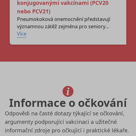
konjugovanými vakcínami (PCV20
nebo PCV21)
Pneumokoková onemocnění představují
významnou zátěž zejména pro seniory
a osoby s rizikovými či imunosupresivními
Více
stavy. V České republice je nejvyšší
nemocnost i smrtnost hlášena u osob
starších 65 let. Velké části pneumokokových
onemocnění lze předcházet očkováním.
Vakcinace dospělých proti pneumokokovým
onemocněním je doporučena všem osobám
ve věku 65 let a starším a osobám ve věku
18 let a více, které mají vybrané rizikové
Informace o očkování
faktory.
Odpovědi na časté dotazy týkající se očkování,
argumenty podporující vakcinaci a užitečné
informační zdroje pro očkující i praktické lékaře.