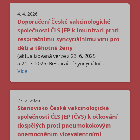
a podporuje zlepšení dostupnosti očkování
4. 4. 2026
v České republice právě pro dospělé. Nízká
Doporučení České vakcinologické
proočkovanost dospělých, chronicky
nemocných pacientů, seniorů proti řadě
společnosti ČLS JEP k imunizaci proti
preventabilních infekčních onemocnění
respiračnímu syncyciálnímu viru pro
představuje významný zdravotní problém,
děti a těhotné ženy
který vyžaduje využití všech bezpečných
(aktualizovaná verze z 23. 6. 2025
a efektivních nástrojů ke zvýšení
a 21. 7. 2025) Respirační syncyciální
dostupnosti vakcinace.
virus (RSV) je běžný respirační patogen;
Více
onemocnění RSV se vyskytuje převážně
v zimních měsících ve všech věkových
skupinách, ale největší morbiditu
27. 2. 2026
a mortalitu způsobuje v kojeneckém
Stanovisko České vakcinologické
a batolecím věku a u seniorů. Je
nejdůležitější příčinou infekcí dolních cest
společnosti ČLS JEP (ČVS) k očkování
dýchacích (bronchiolitidy a pneumonie)
dospělých proti pneumokokovým
u kojenců.
onemocněním vícevalentními