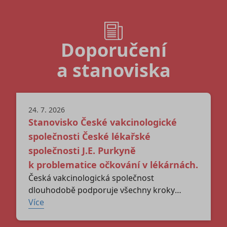
Doporučení
a stanoviska
24. 7. 2026
Stanovisko České vakcinologické
společnosti České lékařské
společnosti J.E. Purkyně
k problematice očkování v lékárnách.
Česká vakcinologická společnost
dlouhodobě podporuje všechny kroky
vedoucí ke zvýšení proočkovanosti, zejména
Více
dospělé populace, která je v porovnání
s dětskou populací výrazně nedostatečná