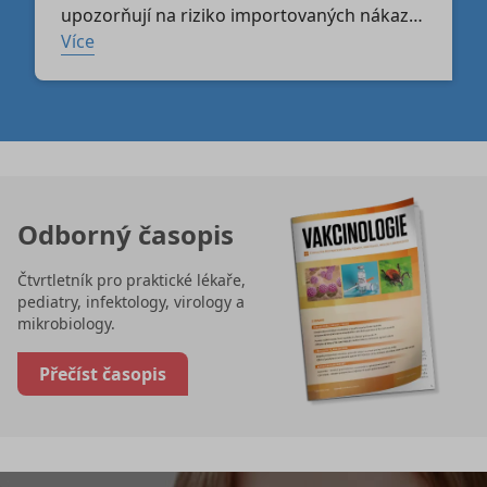
zvýšit proočkovanost dospělé populace
upozorňují na riziko importovaných nákaz.
a zlepšit ochranu před preventabilními
Spalničky patří mezi nejvíce nakažlivá
Více
infekčními onemocněními.
infekční onemocnění a jejich návrat souvisí
nejen s intenzivním cestováním, ale také
s postupným poklesem proočkovanosti
v populaci.
Odborný časopis
Čtvrtletník pro praktické lékaře,
pediatry, infektology, virology a
mikrobiology.
Přečíst časopis