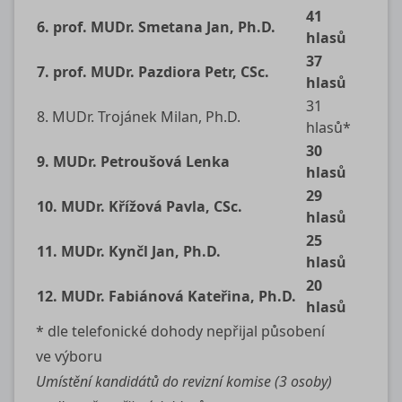
41
6. prof. MUDr. Smetana Jan, Ph.D.
hlasů
37
7. prof. MUDr. Pazdiora Petr, CSc.
hlasů
31
8. MUDr. Trojánek Milan, Ph.D.
hlasů*
30
9. MUDr. Petroušová Lenka
hlasů
29
10. MUDr. Křížová Pavla, CSc.
hlasů
25
11. MUDr. Kynčl Jan, Ph.D.
hlasů
20
12. MUDr. Fabiánová Kateřina, Ph.D.
hlasů
* dle telefonické dohody nepřijal působení
ve výboru
Umístění kandidátů do revizní komise (3 osoby)