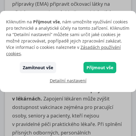
přípravky (EMA) připravit očkovací látky na
očekávanou variantní skladbu nadcházející
sezóny.
Kliknutím na
Přijmout vše
, nám umožníte využívání cookies
pro technické a analytické účely na tomto zařízení. Kliknutím
Více
na “Detailní nastavení” můžete sami určit jaké cookies je
možné zpracovávat, popřípadě jejich zpracování zakázat.
Více informací o cookies naleznete v
Zásadách používání
cookies
.
24. 7. 2026
Stanovisko ČVS k problematice
Zamítnout vše
Přijmout vše
očkování v lékárnách
Detailní nastavení
Česká vakcinologická společnost podporuje
rozšíření možností očkování dospělých
v lékárnách.
Zapojení lékáren může zvýšit
dostupnost vakcinace zejména pro pracující
osoby, seniory a pacienty, kteří nejsou
v pravidelné péči praktického lékaře. Při splnění
přísných odborných, personálních