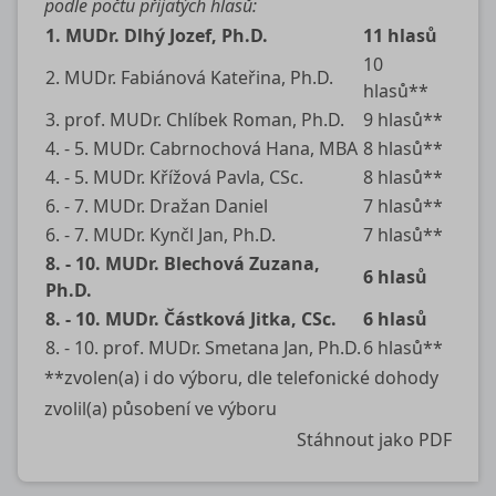
podle počtu přijatých hlasů:
1. MUDr. Dlhý Jozef, Ph.D.
11 hlasů
10
2. MUDr. Fabiánová Kateřina, Ph.D.
hlasů**
3. prof. MUDr. Chlíbek Roman, Ph.D.
9 hlasů**
4. - 5. MUDr. Cabrnochová Hana, MBA
8 hlasů**
4. - 5. MUDr. Křížová Pavla, CSc.
8 hlasů**
6. - 7. MUDr. Dražan Daniel
7 hlasů**
6. - 7. MUDr. Kynčl Jan, Ph.D.
7 hlasů**
8. - 10. MUDr. Blechová Zuzana,
6 hlasů
Ph.D.
8. - 10. MUDr. Částková Jitka, CSc.
6 hlasů
8. - 10. prof. MUDr. Smetana Jan, Ph.D.
6 hlasů**
**zvolen(a) i do výboru, dle telefonické dohody
zvolil(a) působení ve výboru
Stáhnout jako PDF